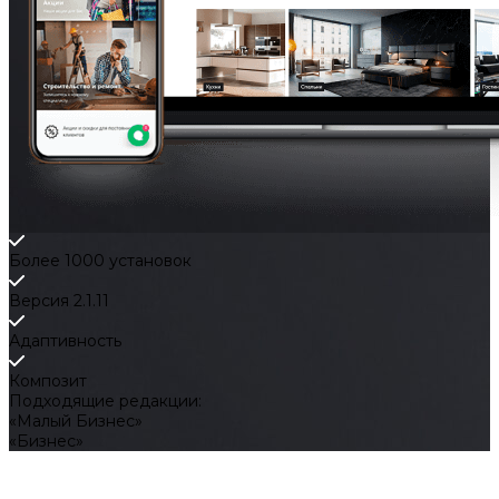
Более 1000 установок
Версия 2.1.11
Адаптивность
Композит
Подходящие редакции:
«Малый Бизнес»
«Бизнес»