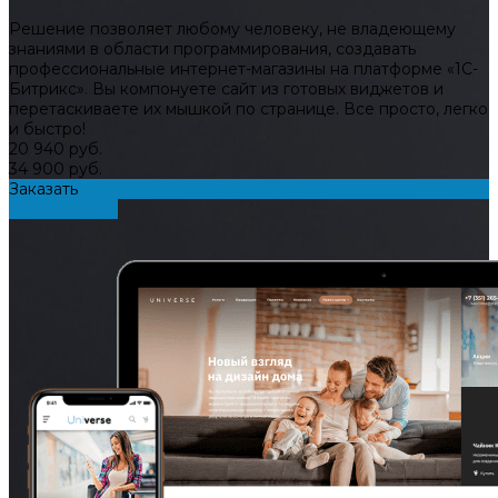
Решение позволяет любому человеку, не владеющему
знаниями в области программирования, создавать
профессиональные интернет-магазины на платформе «1С-
Битрикс». Вы компонуете сайт из готовых виджетов и
перетаскиваете их мышкой по странице. Все просто, легко
и быстро!
20 940 руб.
34 900 руб.
Заказать
Онлайн-демо