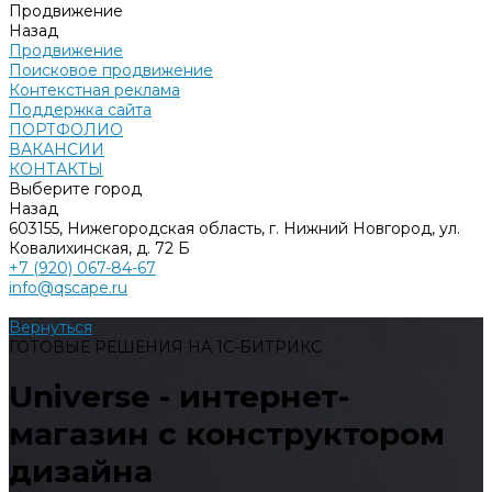
Продвижение
Назад
Продвижение
Поисковое продвижение
Контекстная реклама
Поддержка сайта
ПОРТФОЛИО
ВАКАНСИИ
КОНТАКТЫ
Выберите город
Назад
603155, Нижегородская область, г. Нижний Новгород, ул.
Ковалихинская, д. 72 Б
+7 (920) 067-84-67
info@qscape.ru
Вернуться
ГОТОВЫЕ РЕШЕНИЯ НА 1С-БИТРИКС
Universe - интернет-
магазин с конструктором
дизайна