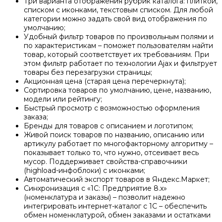
Три варианта отображения рубрик каталога: плиткой,
списком с иконками, текстовым списком. Для любой
категории можно задать свой вид отображения по
умолчанию;
Удобный фильтр товаров по произвольным полями и
по характеристикам – поможет пользователям найти
товар, который соответствует их требованиям. При
этом фильтр работает по технологии Ajax и фильтрует
товары без перезагрузки страницы;
Акционная цена (старая цена перечеркнута);
Сортировка товаров по умолчанию, цене, названию,
модели или рейтингу;
Быстрый просмотр с возможностью оформления
заказа;
Бренды для товаров с описанием и логотипом;
Живой поиск товаров по названию, описанию или
артикулу работает по многофакторному алгоритму –
показывает только то, что нужно, отсеивает весь
мусор. Поддерживает свойства-справочники
(highload-инфоблоки) с иконками;
Автоматический экспорт товаров в Яндекс.Маркет;
Синхронизация с «1С: Предприятие 8.х»
(номенклатура и заказы) – позволит надежно
интегрировать интернет-каталог с 1С – обеспечить
обмен номенклатурой, обмен заказами и остатками